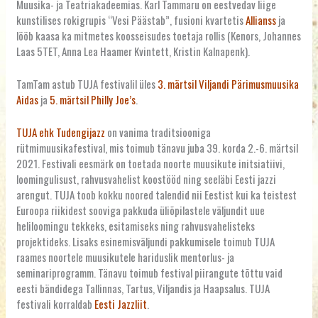
Muusika- ja Teatriakadeemias. Karl Tammaru on eestvedav liige
kunstilises rokigrupis “Vesi Päästab”, fusioni kvartetis
Allianss
ja
lööb kaasa ka mitmetes koosseisudes toetaja rollis (Kenors, Johannes
Laas 5TET, Anna Lea Haamer Kvintett, Kristin Kalnapenk).
TamTam
astub TUJA festivalil üles
3. märtsil Viljandi Pärimusmuusika
Aidas
ja
5. märtsil Philly Joe’s
.
TUJA ehk Tudengijazz
on vanima traditsiooniga
rütmimuusikafestival, mis toimub tänavu juba 39. korda 2.-6. märtsil
2021. Festivali eesmärk on toetada noorte muusikute initsiatiivi,
loomingulisust, rahvusvahelist koostööd ning seeläbi Eesti jazzi
arengut. TUJA toob kokku noored talendid nii Eestist kui ka teistest
Euroopa riikidest sooviga pakkuda üliõpilastele väljundit uue
heliloomingu tekkeks, esitamiseks ning rahvusvahelisteks
projektideks. Lisaks esinemisväljundi pakkumisele toimub TUJA
raames noortele muusikutele hariduslik mentorlus- ja
seminariprogramm. Tänavu toimub festival piirangute tõttu vaid
eesti bändidega Tallinnas, Tartus, Viljandis ja Haapsalus. TUJA
festivali korraldab
Eesti Jazzliit
.