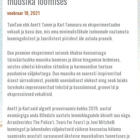
muusika loomises
veebruar 18, 2021
TamTam ehk Anett Tamm ja Karl Tammaru on eksperimentaalne
vokaali ja bassi duo, mis oma minimalistlikule iseloomule vaatamata
loomingulistest ja žanrilistest piiridest üle astuda proovib.
Duo peamine eksperiment seisneb õhulise koosseisuga
täisväärtusliku muusika loomises ja ühise hingamise leidmises,
seistes silmitsi kõrvalise rütmilise ja harmoonilise toetuse
puudumise väljakutsega. Duo muusika on suuresti inspireeritud
öisest sürrealismist, pooleldi unenäolisest olekust ning seob laiaks
tervikuks improviseeritud tekstid ja bassiüminad, groove’id ja
ekspressiivsed vokaliisid.
Anett ja Karl said algselt prooviruumis kokku 2019. aastal
eesmärgiga anda 80ndate aastate lemmiklugudele ühiselt uus nägu.
Arranžeerides The Police’i, Tears For Fears’i ja Joni Mitchelli
loomingut ja lahendades väljakutseid väikese koosseisu kõlama
saamiseks avastati sarnasused üksteise muusikalises tunnetuses ja