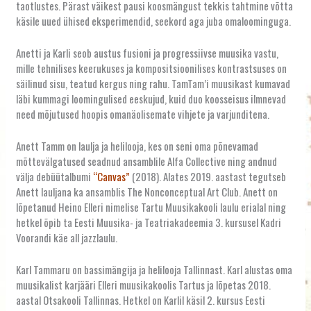
taotlustes. Pärast väikest pausi koosmängust tekkis tahtmine võtta
käsile uued ühised eksperimendid, seekord aga juba omaloominguga.
Anetti ja Karli seob austus fusioni ja progressiivse muusika vastu,
mille tehnilises keerukuses ja kompositsioonilises kontrastsuses on
säilinud sisu, teatud kergus ning rahu. TamTam’i muusikast kumavad
läbi kummagi loomingulised eeskujud, kuid duo koosseisus ilmnevad
need mõjutused hoopis omanäolisemate vihjete ja varjunditena.
Anett Tamm on laulja ja helilooja, kes on seni oma põnevamad
mõttevälgatused seadnud ansamblile Alfa Collective ning andnud
välja debüütalbumi
“Canvas”
(2018). Alates 2019. aastast tegutseb
Anett lauljana ka ansamblis The Nonconceptual Art Club. Anett on
lõpetanud Heino Elleri nimelise Tartu Muusikakooli laulu erialal ning
hetkel õpib ta Eesti Muusika- ja Teatriakadeemia 3. kursusel Kadri
Voorandi käe all jazzlaulu.
Karl Tammaru on bassimängija ja helilooja Tallinnast. Karl alustas oma
muusikalist karjääri Elleri muusikakoolis Tartus ja lõpetas 2018.
aastal Otsakooli Tallinnas. Hetkel on Karlil käsil 2. kursus Eesti