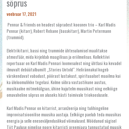
sõprus
veebruar 17, 2021
Pennar & Friends on headest sõpradest koosnev trio – Karl Madis
Pennar (kitarr), Robert Rebane (basskitarr), Martin Petermann
(trummid).
Elektrikitarri, bassi ning trummide ühtesulamisel maalitakse
atmosfäär, mida kirjeldab maagilisus ja eriilmelisus. Kollektiivi
repertuaar on Karl Madis Pennari loomesulest ning ühtlasi ka kevadel
ilmuvalt debüütalbumilt „Stories Untold“. Helirännakul kogeb
värskendavat vabadust, pöörast lustakust, spirituaalset maailma kui
ka üleloomulikke tegelasi. Kolme sõbra vastastikune austus,
musikaalne mitmekülgsus, ühine kujutelm muusikast ning eelkõige
omavaheline sõprus on aluseks hästi toimivale triokooslusele.
Karl Madis Pennar on kitarrist, arranžeerija ning tulihingeline
improvisatsioonilise muusika austaja. Eelkõige paelub teda muusikas
energia ja selle eneseväljenduslikud võimalused. Möödunud sügisel
Tiit Pauluse nimelise noore kitarristi preemiaga tunnustatud muusik