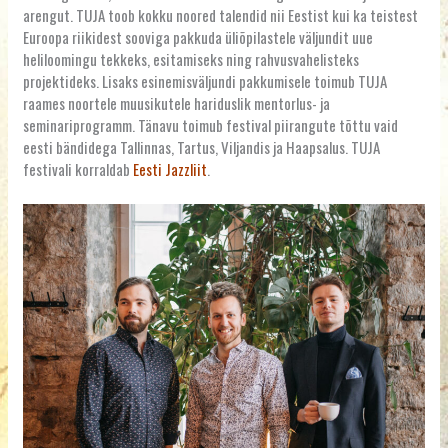
arengut. TUJA toob kokku noored talendid nii Eestist kui ka teistest
Euroopa riikidest sooviga pakkuda üliõpilastele väljundit uue
heliloomingu tekkeks, esitamiseks ning rahvusvahelisteks
projektideks. Lisaks esinemisväljundi pakkumisele toimub TUJA
raames noortele muusikutele hariduslik mentorlus- ja
seminariprogramm. Tänavu toimub festival piirangute tõttu vaid
eesti bändidega Tallinnas, Tartus, Viljandis ja Haapsalus. TUJA
festivali korraldab
Eesti Jazzliit
.