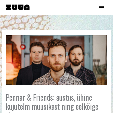
Skip
Main
to
content
Menu
Pennar & Friends: austus, ühine
kujutelm muusikast ning eelkõige