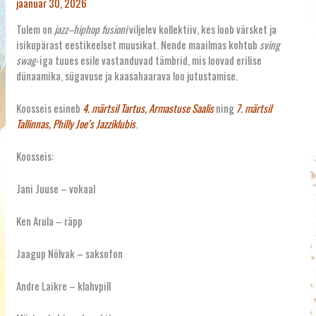
jaanuar 30, 2026
Tulem on
jazz–hiphop fusioni
viljelev kollektiiv, kes loob värsket ja
isikupärast eestikeelset muusikat. Nende maailmas kohtub
sving
swag
-iga tuues esile vastanduvad tämbrid, mis loovad erilise
dünaamika, sügavuse ja kaasahaarava loo jutustamise.
Koosseis esineb
4. märtsil Tartus, Armastuse Saalis
ning
7. märtsil
Tallinnas, Philly Joe’s Jazziklubis
.
Koosseis:
Jani Juuse – vokaal
Ken Arula – räpp
Jaagup Nõlvak – saksofon
Andre Laikre – klahvpill