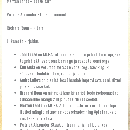
Märten Lehto – basskitarr
Patrick Alexander Staak – trummid
Richard Raun – kitarr
Liikemete kirjeldus:
Jani Juuse
on MUBA rütmimuusika laulja ja laulukirjutaja, kes
tegeleb aktiivselt omaloomingu ja seadete loomisega.
Ken Arula
on Võrumaa metsade vahel tegutsev kirglik
sõnasepp, laulukirjutaja, räppar ja laulja.
Andre Laikre
on pianist, kes ühendab improvisatsiooni, rütmi
ja isikupärase kõla.
Richard Raun
on mitmekülgne kitarrist, keda iseloomustab
dünaamiline mängustiil ja nüansirikkad soolod.
Märten Lehto
on MUBA 2. lennu basskitarri eriala lõpetaja.
Hetkel mängib mitmetes koosseisudes ning õpib innukalt
omal käel pilli edasi.
Patrick Alexander Staak
on trummar ja helilooja, kes