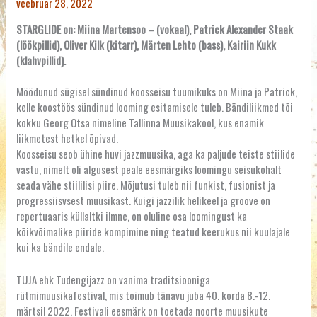
veebruar 28, 2022
STARGLIDE on: Miina Martensoo – (vokaal), Patrick Alexander Staak
(löökpillid), Oliver Kilk (kitarr), Märten Lehto (bass), Kairiin Kukk
(klahvpillid).
Möödunud sügisel sündinud koosseisu tuumikuks on Miina ja Patrick,
kelle koostöös sündinud looming esitamisele tuleb. Bändiliikmed tõi
kokku Georg Otsa nimeline Tallinna Muusikakool, kus enamik
liikmetest hetkel õpivad.
Koosseisu seob ühine huvi jazzmuusika, aga ka paljude teiste stiilide
vastu, nimelt oli algusest peale eesmärgiks loomingu seisukohalt
seada vähe stiililisi piire. Mõjutusi tuleb nii funkist, fusionist ja
progressiisvsest muusikast. Kuigi jazzilik helikeel ja groove on
repertuaaris küllaltki ilmne, on oluline osa loomingust ka
kõikvõimalike piiride kompimine ning teatud keerukus nii kuulajale
kui ka bändile endale.
TUJA ehk Tudengijazz on vanima traditsiooniga
rütmimuusikafestival, mis toimub tänavu juba 40. korda 8.-12.
märtsil 2022. Festivali eesmärk on toetada noorte muusikute