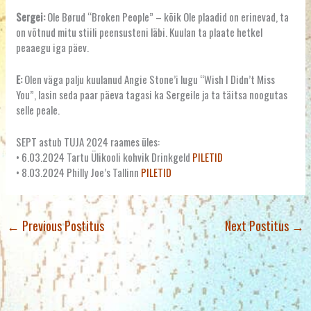
Sergei:
Ole Børud “Broken People” – kõik Ole plaadid on erinevad, ta
on võtnud mitu stiili peensusteni läbi. Kuulan ta plaate hetkel
peaaegu iga päev.
E:
Olen väga palju kuulanud Angie Stone’i lugu “Wish I Didn’t Miss
You”, lasin seda paar päeva tagasi ka Sergeile ja ta täitsa noogutas
selle peale.
SEPT astub TUJA 2024 raames üles:
• 6.03.2024 Tartu Ülikooli kohvik Drinkgeld
PILETID
• 8.03.2024 Philly Joe’s Tallinn
PILETID
←
Previous Postitus
Next Postitus
→