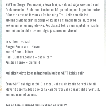
SEPT
on Sergei Pederseni ja Eeva Trei jazz-duost välja kasvanud soul-
funk ansambel. Pedersen, tuntud eelkõige heliloojana legendaarsetes
80ndate ansamblites nagu Radar, ning Trei, kelle omanäolist
alternatiivilembelist käekirja on kuulda ansamblis Neon Fir, toovad
kokku mineviku ning oleviku. Kooslusest tekib muinasjutuline maailm,
kust ei puudu ahhetav nostalgia ja suured unistused.
Eeva Trei – vokaal
Sergei Pedersen – klaver
Kaarel Raud – kitarr
Paul-Gunnar Loorand – basskitarr
Kristjan Tenso – trummid
Kui pikalt olete koos mänginud ja kuidas SEPT kokku sai?
Eeva:
SEPT sai alguse 2018. aastal, kui asusin koolis Sergei käe all
klaverit õppima. Idee duo teha käis Sergei välja pärast üht arvestust,
kui kuulis mind laulmas.
Kes on teie suurimad muusikalised eeskujud?