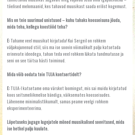
tõelised melomaanid, kes tahavad muusikast saada erilist kogemust.
Mis on teie suurimad unistused – kuhu tahaks koosseisuna jõuda,
mida teha, kellega koostööd teha?
E:
Tahame veel muusikat kirjutada! Kui Sergeil on rohkem
väljakujunenud stiil, siis ma ise soovin võimalikult palju katsetada
erinevate ideedega, tahan teda veel rohkem lükata tundmatusse ja
seni on see täitsa hästi toiminud.
Mida võib oodata teie TUJA kontsertidelt?
E:
TUJA-l katsetame oma värsket loomingut, mis sai muidu kirjutatud
koos seitsmeliikmelise bändiga, väiksemates koosseisudes.
Läheneme minimalistlikumalt, samas peame veelgi rohkem
eksperimenteerima.
Lõpetuseks jagage lugejatele mõned muusikalised soovitused, mida
ise hetkel palju kuulate.