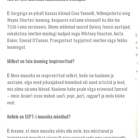
E:
Sergeiga on pikalt kaasas käinud Gino Vannelli, Yellowjacketsi ning
Wayne Shorteri looming, kusjuures esitame viimaselt ka ühe loo
TUJA-l oma versioonis. Oleme mõlemad suured Quincy Jonesi austajad,
vokalistina imetlen muidugi lauljaid nagu Whitney Houston, Anita
Baker, Sinead O’Connor. Praegustest tegijatest imetlen väga Yebba
loomingut.
Millest on teie looming inspireeritud?
E:
Meie muusika on inspireeritud sellest, keda ise kuulame ja
austame, olgu need pikaajalised lemmikud või uued artistid ja lood,
mis silma särama löövad. Kuulame kahe peale väga erinevaid žanreid
– meie
fusion
’i sisse mahub
soul
’i, popi,
jazz
’i,
reggae
‘t ja mida kõike
veel.
Kellele on SEPT-i muusika mõeldud?
E:
Arvame, et meie muusika võiks olla neile, kes mõistavad ja
tunnetavad muusikat sügavalt ning vajavad seda oma igapäevaellu –