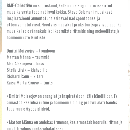
RMF-Collective
on sõpruskond, kelle ühine kirg improviseeritud
muusika vastu toob nad laval kokku. Steve Colemani muusikast
inspiratsiooni ammutatuna esinevad nad spontaansel ja
ettearvamatul viisil. Need viis muusikut ja üks tantsija viivad publiku
muusikalisele rännakule läbi keeruliste rütmide ning meloodiliste ja
harmooniliste leiutiste.
Dmitri Moissejev – tromboon
Marten Männa – trummid
Alec Aleksejeva – bass
Stella Liivik – klahvpillid
Richard Raun – kitarr
Kaisa Marta Krause – tants
• Dmitri Moissejev on energiat ja inspiratsiooni täis bändiliider. Ta
armastab keerulisi rütme ja harmooniaid ning proovib alati bändis
tuua lauale ägedaid ideid.
• Marten Männa on andekas trummar, kes armastab keerulisi rütme ja
on alati valmis uueks väljakutseks.