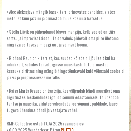
• Alec Aleksejeva mängib basskitarri erinevates bändides, alates
metalist kuni jazzini ja armastab muusikas uusi katsetusi.
• Stella Liivik on pühendunud klaverimängija, kelle soolod on täis
särtsu ja improvisatsiooni. Ta on valmis pidevalt oma piire ületama
ning iga esitusega midagi uut ja võimsat looma.
• Richard Raun on kitarrist, kes suudab kõlada nii jõuliselt kui ka
rahulikult, sobides täpselt igasse muusikastiili. Ta armastab
keerukaid rütme ning mängib hingetõmbavaid kuid võimsaid soolosid
jazzis ja progressiivses metallis.
• Kaisa Marta Krause on tantsija, kes väljendab bändi muusikat oma
liigutustes, keskendudes iga loo sõnumi edastamisele. Ta ühendab
tantsu ja muusika, aidates vahendada loo sõnumit publikule, luues
tugeva ühenduse bändi ja vaatajate vahel.
RMF-Collective astub TUJA 2025 raames üles:
• 6.03.2025 Wunderbaar, Pärnu
PILETID