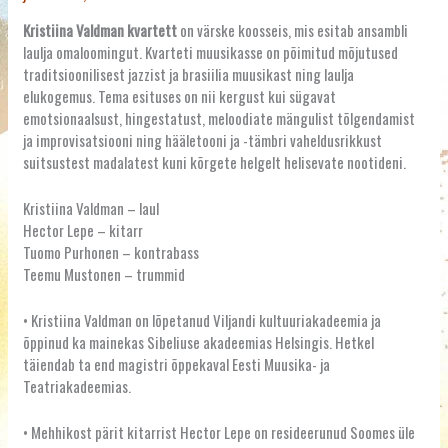
Kristiina Valdman kvartett
on värske koosseis, mis esitab ansambli
laulja omaloomingut. Kvarteti muusikasse on põimitud mõjutused
traditsioonilisest jazzist ja brasiilia muusikast ning laulja
elukogemus. Tema esituses on nii kergust kui sügavat
emotsionaalsust, hingestatust, meloodiate mängulist tõlgendamist
ja improvisatsiooni ning hääletooni ja -tämbri vaheldusrikkust
suitsustest madalatest kuni kõrgete helgelt helisevate nootideni.
Kristiina Valdman – laul
Hector Lepe – kitarr
Tuomo Purhonen – kontrabass
Teemu Mustonen – trummid
• Kristiina Valdman on lõpetanud Viljandi kultuuriakadeemia ja
õppinud ka mainekas Sibeliuse akadeemias Helsingis. Hetkel
täiendab ta end magistri õppekaval Eesti Muusika- ja
Teatriakadeemias.
• Mehhikost pärit kitarrist Hector Lepe on resideerunud Soomes üle