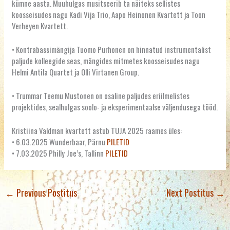
kümne aasta. Muuhulgas musitseerib ta näiteks sellistes
koosseisudes nagu Kadi Vija Trio, Aapo Heinonen Kvartett ja Toon
Verheyen Kvartett.
• Kontrabassimängija
Tuomo Purhonen on hinnatud instrumentalist
paljude kolleegide seas, mängides mitmetes koosseisudes nagu
Helmi Antila Quartet ja Olli Virtanen Group.
• Trummar Teemu Mustonen on osaline paljudes eriilmelistes
projektides, sealhulgas soolo- ja eksperimentaalse väljendusega tööd.
Kristiina Valdman kvartett astub TUJA 2025 raames üles:
• 6.03.2025 Wunderbaar, Pärnu
PILETID
• 7.03.2025 Philly Joe’s, Tallinn
PILETID
←
Previous Postitus
Next Postitus
→