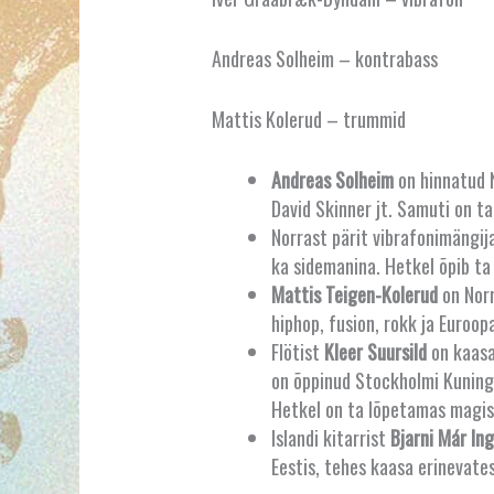
Andreas Solheim – kontrabass
Mattis Kolerud – trummid
Andreas Solheim
on hinnatud 
David Skinner jt. Samuti on ta
Norrast pärit vibrafonimängi
ka sidemanina. Hetkel õpib t
Mattis Teigen-Kolerud
on Nor
hiphop, fusion, rokk ja Euroop
Flötist
Kleer Suursild
on kaasa 
on õppinud Stockholmi Kuningl
Hetkel on ta lõpetamas magis
Islandi kitarrist
Bjarni Már In
Eestis, tehes kaasa erinevates