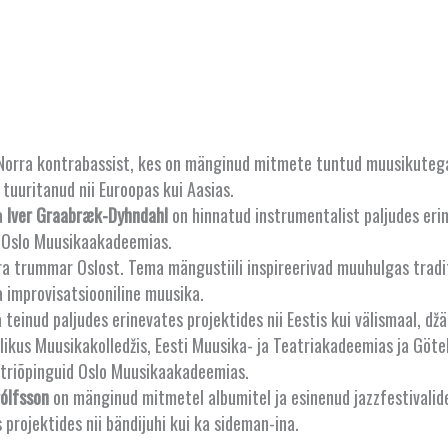
Norra kontrabassist, kes on mänginud mitmete tuntud muusikutega 
 tuuritanud nii Euroopas kui Aasias.
ja
Iver Graabræk-Dyhndahl
on hinnatud instrumentalist paljudes erin
a Oslo Muusikaakadeemias.
ra trummar Oslost. Tema mängustiili inspireerivad muuhulgas tradi
a improvisatsiooniline muusika.
teinud paljudes erinevates projektides nii Eestis kui välismaal, džäs
ikus Muusikakolledžis, Eesti Muusika- ja Teatriakadeemias ja Göt
triõpinguid Oslo Muusikaakadeemias.
gólfsson
on mänginud mitmetel albumitel ja esinenud jazzfestivalidel
 projektides nii bändijuhi kui ka sideman-ina.