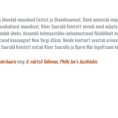
s ühendab muusikuid Eestist ja Skandinaaviast. Bänd ammutab inspira
assikalisest muusikast. Kleer Suursild Kvintett vormib need mõjut
andub üheks. Ansambli helimaastikku iseloomustavad flöödilikult me
avad kaasaegset New Yorgi džässi. Nende kontsert avastab erineva
 Suursild Kvintett esitab Kleer Suursilla ja Bjarni Már Ingólfssoni 
nderbaaris
ning
6. märtsil Tallinnas, Philly Joe’s Jazziklubis
.