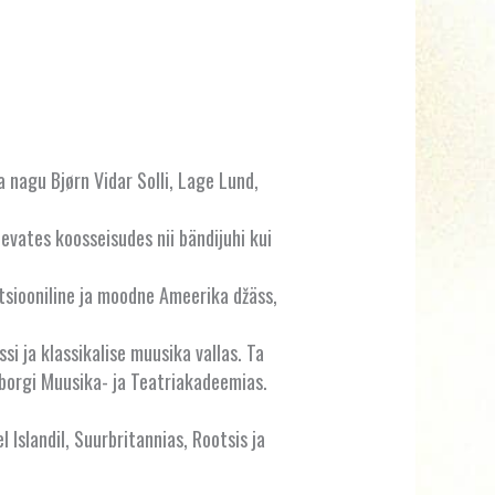
nagu Bjørn Vidar Solli, Lage Lund,
evates koosseisudes nii bändijuhi kui
tsiooniline ja moodne Ameerika džäss,
si ja klassikalise muusika vallas. Ta
eborgi Muusika- ja Teatriakadeemias.
 Islandil, Suurbritannias, Rootsis ja