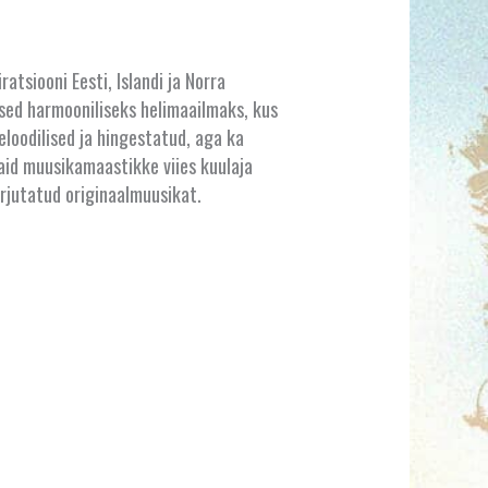
tsiooni Eesti, Islandi ja Norra
used harmooniliseks helimaailmaks, kus
loodilised ja hingestatud, aga ka
id muusikamaastikke viies kuulaja
kirjutatud originaalmuusikat.