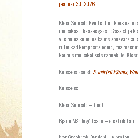
jaanuar 30, 2026
Kleer Suursild Kvintett on kooslus, mi
muusikast, kaasaegsest džässist ja kl
viie muusiku muusikaline sõnavara sul
rütmikad kompositsioonid, mis meenut
kaunile muusikalisele rännakule. Kleer
Koosseis esineb
5. märtsil Pärnus, Wu
Koosseis:
Kleer Suursild – flööt
Bjarni Már Ingólfsson – elektrikitarr
Iver Graabræk-Dyndahl – vibrafon