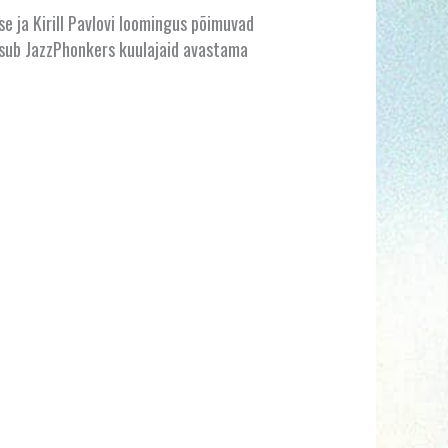
 ja Kirill Pavlovi loomingus põimuvad
utsub JazzPhonkers kuulajaid avastama