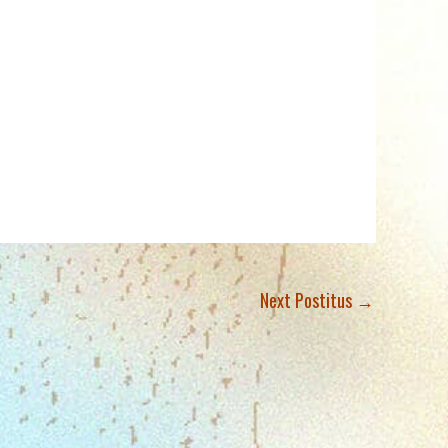
Next Postitus
→