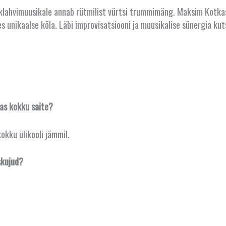
klahvimuusikale annab rütmilist vürtsi trummimäng. Maksim Kotkase
es unikaalse kõla. Läbi improvisatsiooni ja muusikalise sünergia k
das kokku saite?
kku ülikooli jämmil.
skujud?