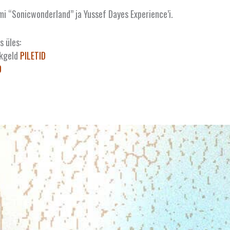
i “Sonicwonderland” ja Yussef Dayes Experience’i.
 üles:
nkgeld
PILETID
D