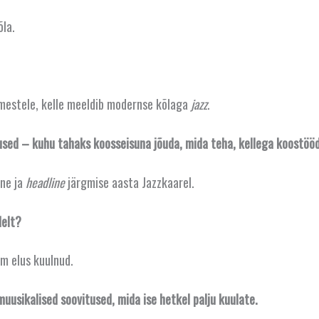
õla.
mestele, kelle meeldib modernse kõlaga
jazz
.
used – kuhu tahaks koosseisuna jõuda, mida teha, kellega koostöö
ine ja
headline
järgmise aasta Jazzkaarel.
delt?
em elus kuulnud.
usikalised soovitused, mida ise hetkel palju kuulate.