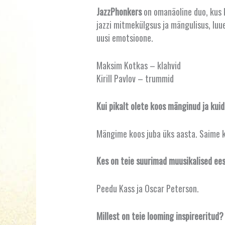
JazzPhonkers
on omanäoline duo, kus 
jazzi mitmekülgsus ja mängulisus, luu
uusi emotsioone.
Maksim Kotkas – klahvid
Kirill Pavlov – trummid
Kui pikalt olete koos mänginud ja kui
Mängime koos juba üks aasta. Saime ko
Kes on teie suurimad muusikalised ee
Peedu Kass ja Oscar Peterson.
Millest on teie looming inspireeritud?