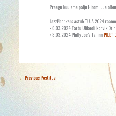
Praegu kuulame palju Hiromi uue album
JazzPhonkers astub TUJA 2024 raames
• 6.03.2024 Tartu Ülikooli kohvik Dri
• 8.03.2024 Philly Joe’s Tallinn
PILETI
←
Previous Postitus