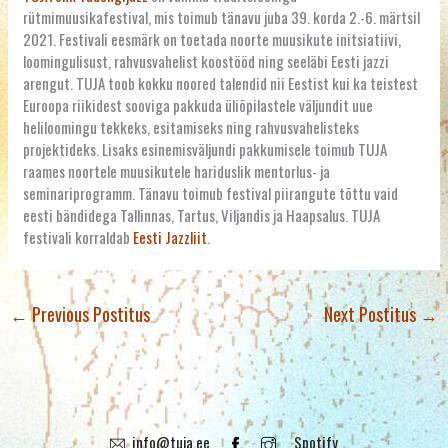
rütmimuusikafestival, mis toimub tänavu juba 39. korda 2.-6. märtsil
2021. Festivali eesmärk on toetada noorte muusikute initsiatiivi,
loomingulisust, rahvusvahelist koostööd ning seeläbi Eesti jazzi
arengut. TUJA toob kokku noored talendid nii Eestist kui ka teistest
Euroopa riikidest sooviga pakkuda üliõpilastele väljundit uue
heliloomingu tekkeks, esitamiseks ning rahvusvahelisteks
projektideks. Lisaks esinemisväljundi pakkumisele toimub TUJA
raames noortele muusikutele hariduslik mentorlus- ja
seminariprogramm. Tänavu toimub festival piirangute tõttu vaid
eesti bändidega Tallinnas, Tartus, Viljandis ja Haapsalus. TUJA
festivali korraldab
Eesti Jazzliit
.
←
Previous Postitus
Next Postitus
→
info@tuja.ee
Spotify