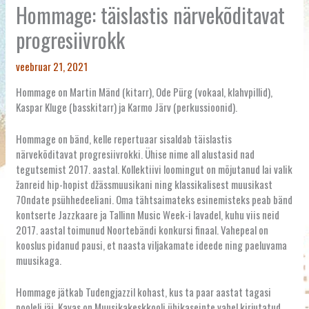
Hommage: täislastis närvekõditavat
progresiivrokk
veebruar 21, 2021
Hommage on Martin Mänd (kitarr), Ode Pürg (vokaal, klahvpillid),
Kaspar Kluge (basskitarr) ja Karmo Järv (perkussioonid).
Hommage on bänd, kelle repertuaar sisaldab täislastis
närvekõditavat progresiivrokki. Ühise nime all alustasid nad
tegutsemist 2017. aastal. Kollektiivi loomingut on mõjutanud lai valik
žanreid hip-hopist džässmuusikani ning klassikalisest muusikast
70ndate psühhedeeliani. Oma tähtsaimateks esinemisteks peab bänd
kontserte Jazzkaare ja Tallinn Music Week-i lavadel, kuhu viis neid
2017. aastal toimunud Noortebändi konkursi finaal. Vahepeal on
kooslus pidanud pausi, et naasta viljakamate ideede ning paeluvama
muusikaga.
Hommage jätkab Tudengjazzil kohast, kus ta paar aastat tagasi
pooleli jäi. Kavas on Muusikakeskkooli ühikaseinte vahel kirjutatud