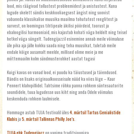
lood, mis räägivad tollastest probleemidest ja unistustest. Kuna
lugude skelett sündis keskkooliaegsest ängist ning soovist
vabaneda klassikalise muusika maailma tohututest reeglitest ja
survest, on loomingus tihtipeale äkilisi pöördeid, toorust ja
ebaloogilisi harmooniaid, mis kajastub kohati väga heldelt ning teisel
hetkel väga süngelt. Tudengijazzil esinemine annab meile võimaluse
üle pika aja jälle kokku saada ning teha muusikat, tuletab meile
endale kõige ausamalt meelde, millised olime meie ja me
mõttemaailm kolm sündmusterohket aastat tagasi
Kuigi kavas on vanad lood, ei puudu ka täiustused ja täiendused.
Bändis on lisaks originaalkoosseisule nüüd ka viies liige – Kaur
Pennert klahvpillidel. Tahtsime rõhku panna rohkem süntesaatorite
soundidele, tuua lugudesse uus kiht ning anda Odele võimalus
keskenduda rohkem laulmisele.
Hommage astub TUJA festivalil üles
4. märtsil Tartus Genialistide
Klubis
ja
5. märtsil Tallinnas Philly Joe’s
.
TUJA ehk Tudengijazz
on vanima traditsiooniga