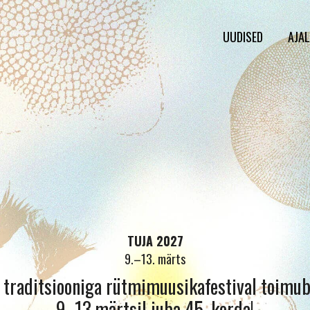
UUDISED
AJA
TUJA 2027
9.–13. märts
 traditsiooniga rütmimuusikafestival toimub
9.-13.märtsil juba 45. korda!