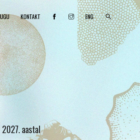
SEARCH
LUGU
KONTAKT
ENG
 2027. aastal